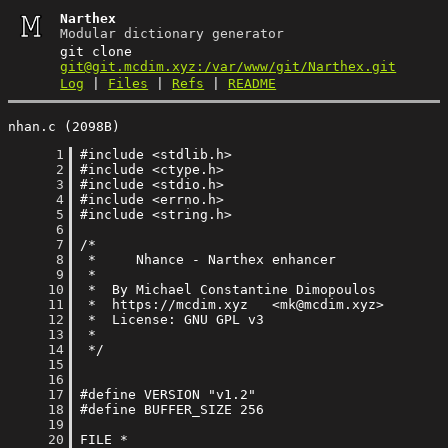
Narthex
Modular dictionary generator
git clone
git@git.mcdim.xyz:/var/www/git/Narthex.git
Log
|
Files
|
Refs
|
README
nhan.c (2098B)
      1
      2
      3
      4
      5
      6
      7
      8
      9
     10
     11
     12
     13
     14
     15
     16
     17
     18
     19
     20