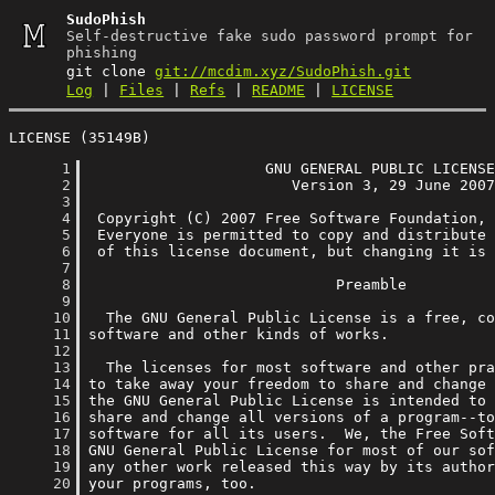
SudoPhish
Self-destructive fake sudo password prompt for
phishing
git clone
git://mcdim.xyz/SudoPhish.git
Log
|
Files
|
Refs
|
README
|
LICENSE
LICENSE (35149B)
      1
      2
      3
      4
      5
      6
      7
      8
      9
     10
     11
     12
     13
     14
     15
     16
     17
     18
     19
     20